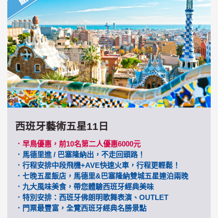
西班牙藝術五星11日
．早鳥優惠，前10名第二人優惠6000元
．馬德里進 / 巴塞隆納出，不走回頭路！
．行程安排中段飛機+AVE快速火車，行程更輕鬆！
．七晚五星飯店，馬德里&巴塞隆納雙城五星連泊兩晚
．九大風味美食，帶您體驗西班牙經典美味
．特別安排：西班牙佛朗明歌舞表演、OUTLET
．門票最豐富，全覽西班牙經典名勝景點