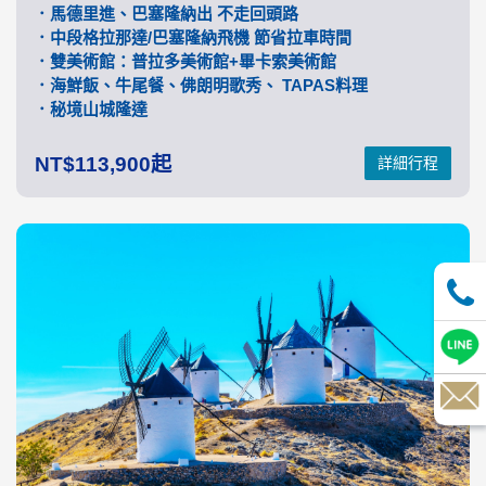
．馬德里進、巴塞隆納出 不走回頭路
．中段格拉那達/巴塞隆納飛機 節省拉車時間
．雙美術館：普拉多美術館+畢卡索美術館
．海鮮飯、牛尾餐、佛朗明歌秀、 TAPAS料理
．秘境山城隆達
113,900
詳細行程