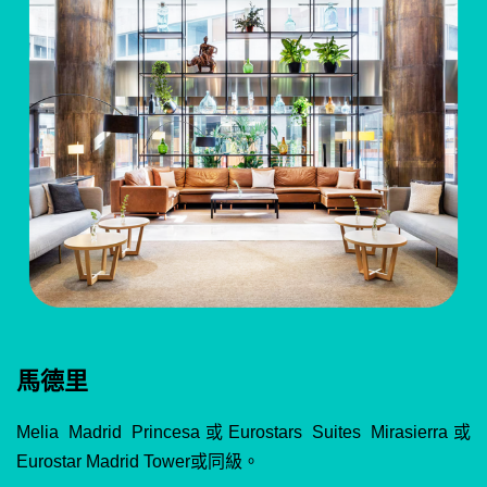
馬德里
Melia Madrid Princesa或Eurostars Suites Mirasierra或
Eurostar Madrid Tower或同級。