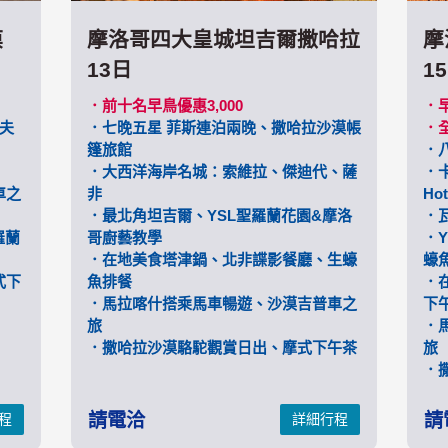
漠
摩洛哥四大皇城坦吉爾撒哈拉
摩
13日
1
．前十名早鳥優惠3,000
．早
契夫
．七晚五星 菲斯連泊兩晚、撒哈拉沙漠帳
．
篷旅館
．
．大西洋海岸名城：索維拉、傑迪代、薩
．卡
車之
非
Hot
．最北角坦吉爾、YSL聖羅蘭花園&摩洛
．瓦
羅蘭
哥廚藝教學
．
．在地美食塔津鍋、北非諜影餐廳、生蠔
蠔
式下
魚排餐
．
．馬拉喀什搭乘馬車暢遊、沙漠吉普車之
下
旅
．
．撒哈拉沙漠駱駝觀賞日出、摩式下午茶
旅
．
請電洽
請
程
詳細行程