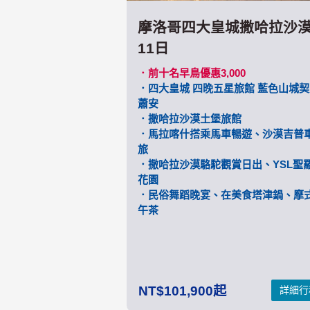
摩洛哥四大皇城撒哈拉沙
11日
．前十名早鳥優惠3,000
．四大皇城 四晚五星旅館 藍色山城
蕭安
．撒哈拉沙漠土堡旅館
．馬拉喀什搭乘馬車暢遊、沙漠吉普
旅
．撒哈拉沙漠駱駝觀賞日出、YSL聖
花園
．民俗舞蹈晚宴、在美食塔津鍋、摩
午茶
101,900
詳細行