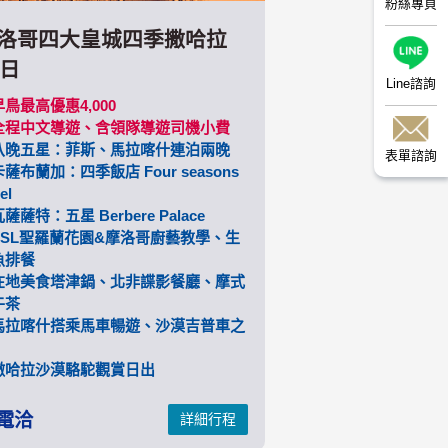
粉絲專頁
洛哥四大皇城四季撒哈拉
5日
Line諮詢
鳥最高優惠4,000
全程中文導遊、含領隊導遊司機小費
八晚五星：菲斯、馬拉喀什連泊兩晚
表單諮詢
薩布蘭加：四季飯店 Four seasons
el
薩薩特：五星 Berbere Palace
YSL聖羅蘭花園&摩洛哥廚藝教學、生
魚排餐
在地美食塔津鍋、北非諜影餐廳、摩式
午茶
馬拉喀什搭乘馬車暢遊、沙漠吉普車之
撒哈拉沙漠駱駝觀賞日出
電洽
詳細行程