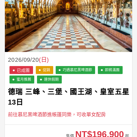
2026/09/20
(日)
促銷
巧遇慕尼黑啤酒節
即將滿團
蜜月推薦
連休假期
德瑞 三峰、三堡、國王湖、皇室五星
13日
前往慕尼黑啤酒節進帳篷同樂，可收單女配房
NT$196,900
售價
起