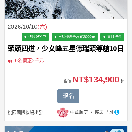
2026/10/10
(六)
熱烈報名中
早鳥優惠最高省3000元
蜜月推薦
頭頭四道，少女峰五星德瑞頭等艙10日
前10名優惠3千元
NT$134,900
售價
起
報名
中華航空
晚去早回
桃園國際機場
出發