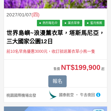
2027/01/07
(四)
熱烈報名中
薰衣草季
蜜月推薦
世界島嶼~浪漫薰衣草，塔斯馬尼亞，
三大國家公園12日
前10名早鳥優惠3000元，收訂就送薰衣草小熊一隻
NT$199,900
售價
起
報名
國泰航空
午去夜回
桃園國際機場
出發