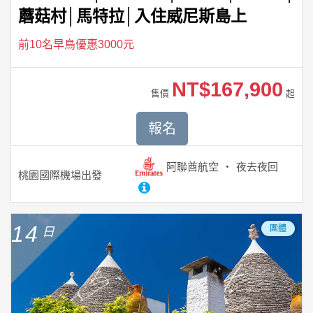
蘑菇村│馬特拉│入住威尼斯島上
前10名早鳥優惠3000元
NT$167,900
售價
起
報名
阿聯酋航空
夜去夜回
桃園國際機場
出發
14
團體