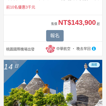
前10名優惠3千元
NT$143,900
售價
起
報名
中華航空
晚去早回
桃園國際機場
出發
14
團體