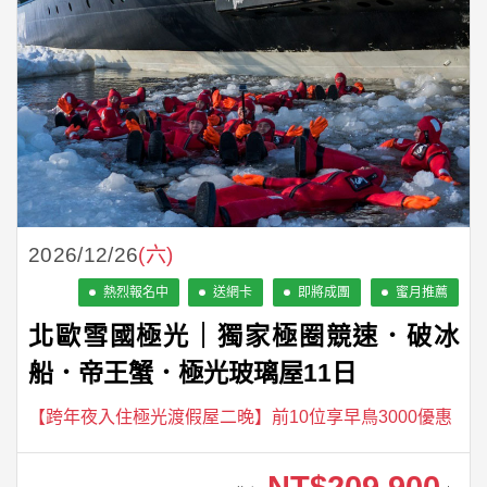
2026/12/26
(六)
熱烈報名中
送網卡
即將成團
蜜月推薦
北歐雪國極光｜獨家極圈競速．破冰
船．帝王蟹．極光玻璃屋11日
【跨年夜入住極光渡假屋二晚】前10位享早鳥3000優惠