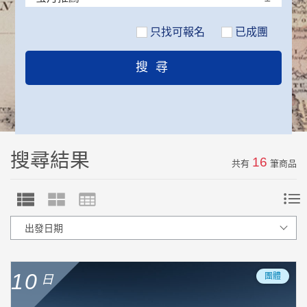
只找可報名
搜尋結果
16
共有
筆商品
10
團體