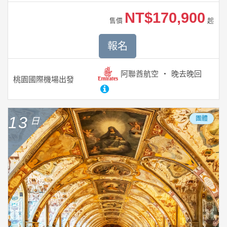
NT$170,900
售價
起
報名
阿聯酋航空
晚去晚回
桃園國際機場
出發
13
團體