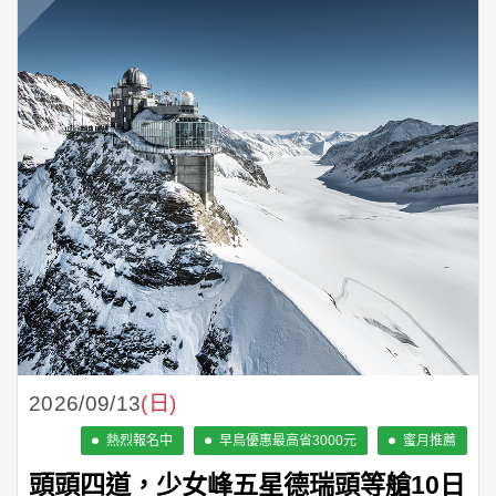
2026/09/13
(日)
熱烈報名中
早鳥優惠最高省3000元
蜜月推薦
頭頭四道，少女峰五星德瑞頭等艙10日