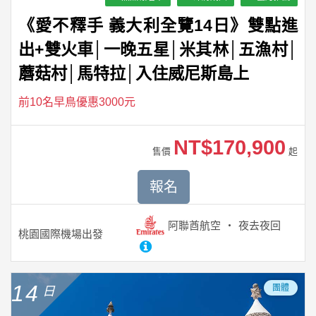
《愛不釋手 義大利全覽14日》雙點進
出+雙火車│一晚五星│米其林│五漁村│
蘑菇村│馬特拉│入住威尼斯島上
前10名早鳥優惠3000元
NT$170,900
售價
起
報名
阿聯酋航空
夜去夜回
桃園國際機場
出發
14
團體