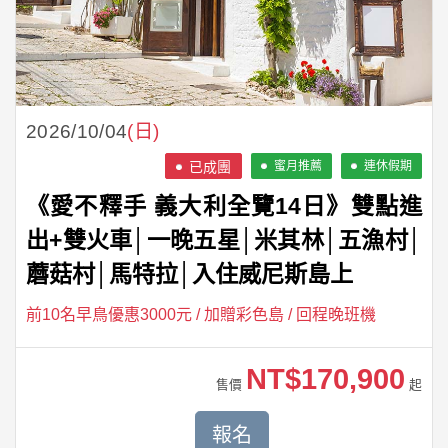
2026/10/04
(日)
蜜月推薦
連休假期
《愛不釋手 義大利全覽14日》雙點進
出+雙火車│一晚五星│米其林│五漁村│
蘑菇村│馬特拉│入住威尼斯島上
前10名早鳥優惠3000元 / 加贈彩色島 / 回程晚班機
NT$170,900
售價
起
報名