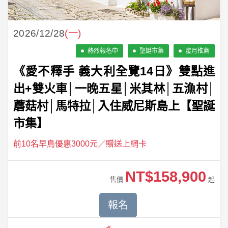
2026/12/28
(一)
熱烈報名中
聖誔市集
蜜月推薦
《愛不釋手 義大利全覽14日》雙點進
出+雙火車│一晚五星│米其林│五漁村│
蘑菇村│馬特拉│入住威尼斯島上【聖誕
市集】
前10名早鳥優惠3000元／贈送上網卡
NT$158,900
售價
起
報名