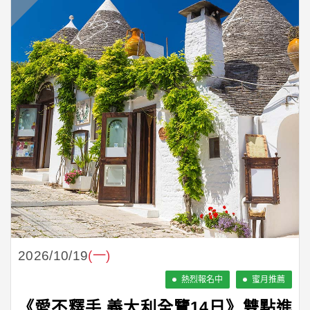
2026/10/19
(一)
熱烈報名中
蜜月推薦
《愛不釋手 義大利全覽14日》雙點進