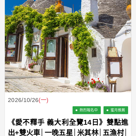
2026/10/26
(一)
熱烈報名中
蜜月推薦
《愛不釋手 義大利全覽14日》雙點進
出+雙火車│一晚五星│米其林│五漁村│