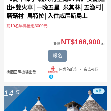
出+雙火車│一晚五星│米其林│五漁村│
蘑菇村│馬特拉│入住威尼斯島上
前10名早鳥優惠3000元
NT$168,900
售價
起
報名
阿聯酋航空
夜去夜回
桃園國際機場
出發
14
團體