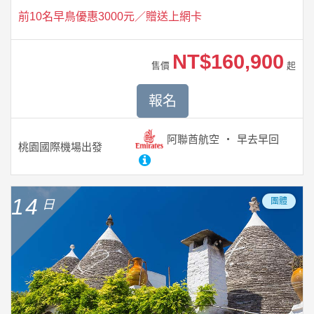
前10名早鳥優惠3000元／贈送上網卡
NT$160,900
售價
起
報名
阿聯酋航空
早去早回
桃園國際機場
出發
14
團體