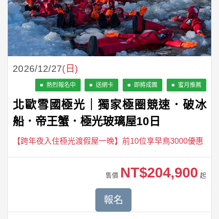
2026/12/27
(日)
熱烈報名中
送網卡
即將成團
蜜月推薦
北歐雪國極光｜獨家極圈競速．破冰
船．帝王蟹．極光玻璃屋10日
【跨年夜入住極光渡假屋一晚】前10位享早鳥3000優惠
NT$204,900
售價
起
報名