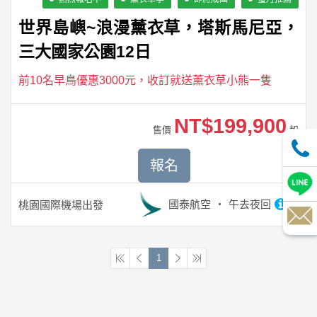
世界島嶼~浪漫薰衣草，塔斯馬尼亞，
三大國家公園12日
前10名早鳥優惠3000元，收訂就送薰衣草小熊一隻
NT$199,900
售價
起
報名
國泰航空
午去夜回
桃園國際機場
出發
1