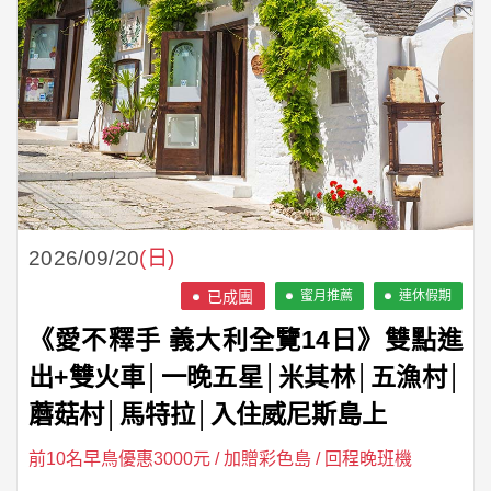
2026/09/20
(日)
蜜月推薦
連休假期
《愛不釋手 義大利全覽14日》雙點進
出+雙火車│一晚五星│米其林│五漁村│
蘑菇村│馬特拉│入住威尼斯島上
前10名早鳥優惠3000元 / 加贈彩色島 / 回程晚班機