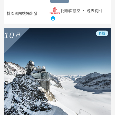
阿聯酋航空
晚去晚回
桃園國際機場
出發
10
團體