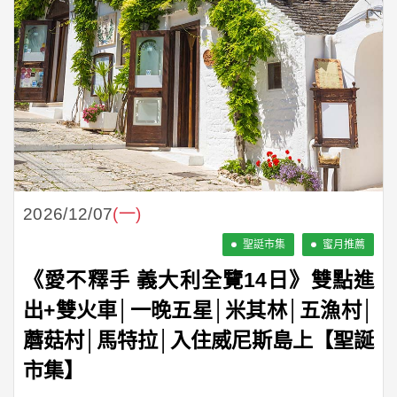
2026/12/07
(一)
聖誔市集
蜜月推薦
《愛不釋手 義大利全覽14日》雙點進
出+雙火車│一晚五星│米其林│五漁村│
蘑菇村│馬特拉│入住威尼斯島上【聖誕
市集】