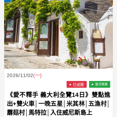
2026/11/02
(一)
蜜月推薦
《愛不釋手 義大利全覽14日》雙點進
出+雙火車│一晚五星│米其林│五漁村│
蘑菇村│馬特拉│入住威尼斯島上