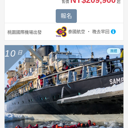
NT$209,900
售價
起
報名
泰國航空
晚去早回
桃園國際機場
出發
10
團體