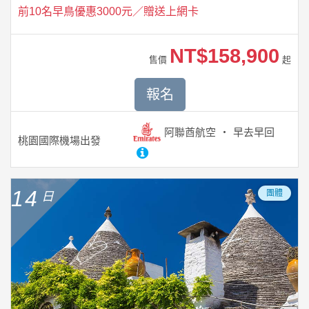
前10名早鳥優惠3000元／贈送上網卡
NT$158,900
售價
起
報名
阿聯酋航空
早去早回
桃園國際機場
出發
14
團體