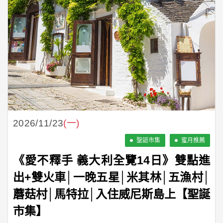
2026/11/23
(一)
聖誔市集
蜜月推薦
《愛不釋手 義大利全覽14日》雙點進
出+雙火車│一晚五星│米其林│五漁村│
蘑菇村│馬特拉│入住威尼斯島上【聖誕
市集】