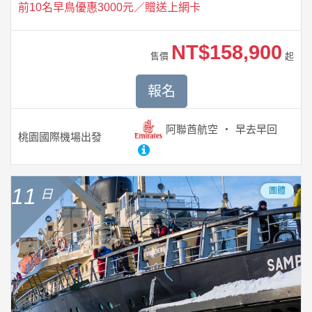
前10名早鳥優惠3000元／贈送上網卡
NT$158,900
售價
起
報名
阿聯酋航空
早去早回
桃園國際機場
出發
11
團體