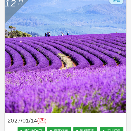
12
團體
2027/01/14
(四)
熱烈報名中
薰衣草季
即將成團
蜜月推薦