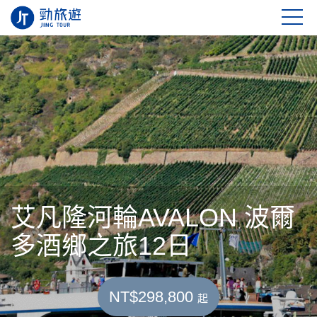
艾凡隆河輪AVALON 波爾
多酒鄉之旅12日
NT$298,800
起