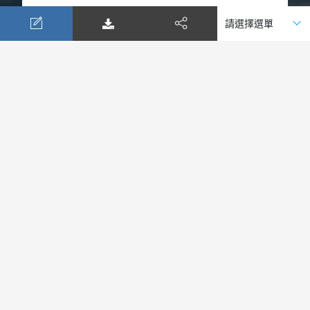
小費建議
說明
地區
如團體行程未含小費，則司機導遊領隊服務
法國
小費，建議1天12歐元。
如團體行程未含小費，司機導遊領隊服務小
荷蘭
費；建議1天12歐元。
出團備註
【遊輪團體特殊需知】
1. 訂金：
(1)報名後七天內，即繳訂金每位新台幣7萬元整，以確認
遊輪艙房的保留。
(2)出發前70天應清團費尾款。