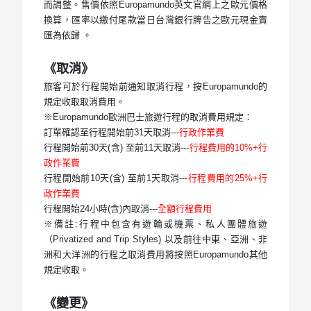
而調整。售價依照Europamundo英文官網上之歐元價格
換算，匯率以繳付尾款當日台灣銀行牌告之歐元現金賣
匯為依歸 。
《取消》
旅客可於行程開始前通知取消行程，按Europamundo的
規定收取取消費用。
※Europamundo歐洲巴士旅遊行程的取消費用規定：
訂單確認至行程開始前31天取消---
行政作業費
行程開始前30天(含) 至前11天取消---
行程費用的10%+行
政作業費
行程開始前10天(含) 至前1天取消---
行程費用的25%+行
政作業費
行程開始24小時(含)內取消---
全額行程費用
※備註:行程中包含有遊輪或機票、私人團體旅遊
（Privatized and Trip Styles) 以及前往中東、亞洲、非
洲和大洋洲的行程之取消費用將按照Europamundo其他
規定收取。
《變更》