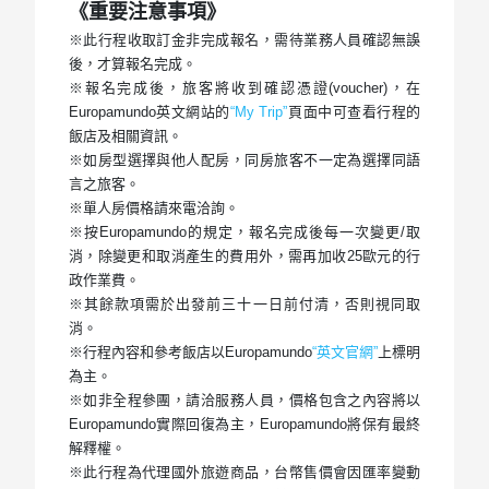
《重要注意事項》
※此行程收取訂金非完成報名，需待業務人員確認無誤
後，才算報名完成。
※報名完成後，旅客將收到確認憑證(voucher)，在
Europamundo英文網站的
“My Trip”
頁面中可查看行程的
飯店及相關資訊。
※如房型選擇與他人配房，同房旅客不一定為選擇同語
言之旅客。
※單人房價格請來電洽詢。
※按Europamundo的規定，報名完成後每一次變更/取
消，除變更和取消產生的費用外，需再加收25歐元的行
政作業費。
※其餘款項需於出發前三十一日前付清，否則視同取
消。
※行程內容和參考飯店以Europamundo
“英文官網”
上標明
為主。
※如非全程參團，請洽服務人員，價格包含之內容將以
Europamundo實際回復為主，Europamundo將保有最終
解釋權。
※此行程為代理國外旅遊商品，台幣售價會因匯率變動