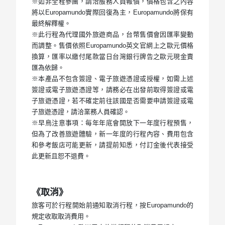
※如非全程參團，請洽服務人員報價，價格包含之內容
將以Europamundo實際回復為主，Europamundo將保有
最終解釋權。
※此行程為代理國外旅遊商品，台幣售價會因匯率變動
而調整。售價依照Europamundo英文官網上之歐元價格
換算，匯率以繳付尾款當日台灣銀行牌告之歐元現金賣
匯為依歸。
※本產品不包含簽證、電子旅遊憑證或授權，如需上述
簽證或電子旅遊憑證等，請務必在出發前取得簽證或電
子旅遊憑證，若不確定前往該國是否需要申請簽證或電
子旅遊憑證，請洽業務人員確認。
※早鳥注意事項：每年年底會開放下一年度行程預售，
但為了改善旅遊體驗，新一年度的行程內容、費用包含
和參考飯店可能更新，請提前知悉，付訂金後代表接受
此更新且恕不退費。
《取消》
旅客可於行程開始前通知取消行程，按Europamundo的
規定收取取消費用。