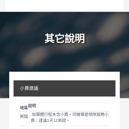
其它說明
小費建議
說明
地區
如團體行程未含小費，司機導遊領隊服務小
英國
費；建議1天12英鎊。