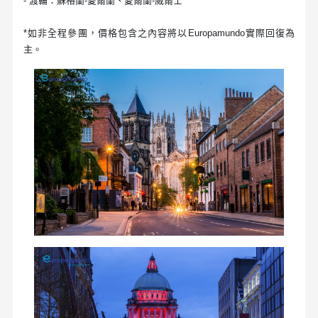
- 渡輪：蘇格蘭-愛爾蘭、愛爾蘭-威爾士
*如非全程參團，價格包含之內容將以Europamundo實際回復為
主。