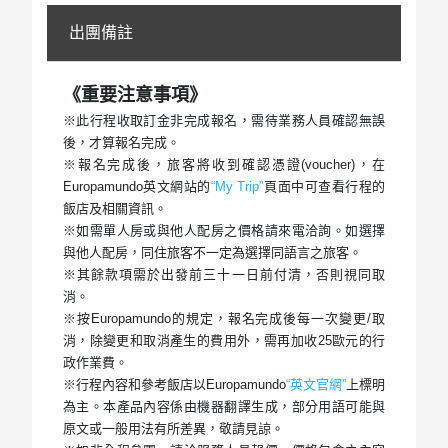
出團備註
《重要注意事項》
※此行程收取訂金非完成報名，需待業務人員確認無誤
後，才算報名完成。
※報名完成後，旅客將收到確認憑證(voucher)，在
Europamundo英文網站的
“My Trip”
頁面中可查看行程的
飯店及相關資訊。
※如需單人房或與他人配房之價格請來電洽詢。如選擇
與他人配房，同住旅客不一定為選擇同語言之旅客。
※其餘款項需於出發前三十一日前付清，否則視同取
消。
※按Europamundo的規定，報名完成後每一次變更/取
消，除變更和取消產生的費用外，需再加收25歐元的行
政作業費。
※行程內容和參考飯店以Europamundo
“英文官網”
上標明
為主。本產品內容係由機器翻譯生成，部分用語可能與
原文或一般用法有所差異，敬請見諒。