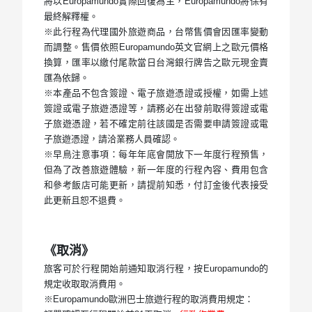
將以Europamundo實際回復為主，Europamundo將保有
最終解釋權。
※此行程為代理國外旅遊商品，台幣售價會因匯率變動
而調整。售價依照Europamundo英文官網上之歐元價格
換算，匯率以繳付尾款當日台灣銀行牌告之歐元現金賣
匯為依歸。
※本產品不包含簽證、電子旅遊憑證或授權，如需上述
簽證或電子旅遊憑證等，請務必在出發前取得簽證或電
子旅遊憑證，若不確定前往該國是否需要申請簽證或電
子旅遊憑證，請洽業務人員確認。
※早鳥注意事項：每年年底會開放下一年度行程預售，
但為了改善旅遊體驗，新一年度的行程內容、費用包含
和參考飯店可能更新，請提前知悉，付訂金後代表接受
此更新且恕不退費。
《取消》
旅客可於行程開始前通知取消行程，按Europamundo的
規定收取取消費用。
※Europamundo歐洲巴士旅遊行程的取消費用規定：