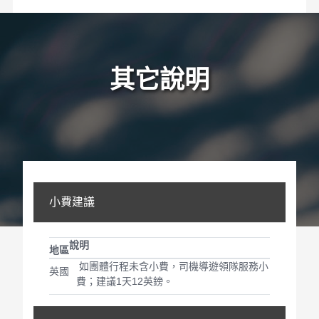
其它說明
小費建議
說明
地區
如團體行程未含小費，司機導遊領隊服務小
英國
費；建議1天12英鎊。