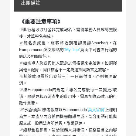
出團備註
《重要注意事項》
※此行程收取訂金非完成報名，需待業務人員確認無誤
後，才算報名完成。
※報名完成後，旅客將收到確認憑證(voucher)，在
Europamundo英文網站的
“My Trip”
頁面中可查看行程的
飯店及相關資訊。
※如需單人房或與他人配房之價格請來電洽詢。如選擇
與他人配房，同住旅客不一定為選擇同語言之旅客。
※其餘款項需於出發前三十一日前付清，否則視同取
消。
※按Europamundo的規定，報名完成後每一次變更/取
消，除變更和取消產生的費用外，需再加收25歐元的行
政作業費。
※行程內容和參考飯店以Europamundo
“英文官網”
上標明
為主。本產品內容係由機器翻譯生成，部分用語可能與
原文或一般用法有所差異，敬請見諒。
※如非全程參團，請洽服務人員報價，價格包含之內容