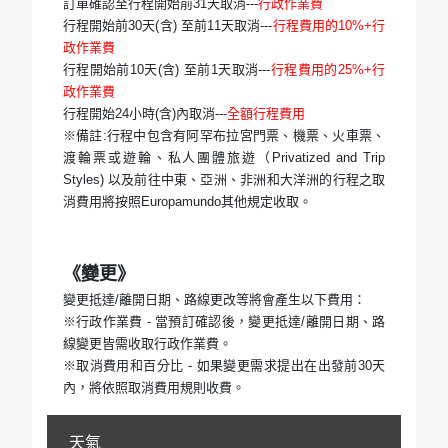
訂單確認至行程開始前31天取消---
行政作業費
行程開始前30天(含) 至前11天取消---
行程費用的10%+行
政作業費
行程開始前10天(含) 至前1天取消---
行程費用的25%+行
政作業費
行程開始24小時(含)內取消---
全額行程費用
※備註:行程中包含有阿罕布拉宮門票、機票、火車票、
渡輪票或遊輪、私人團體旅遊（Privatized and Trip
Styles) 以及前往中東、亞洲、非洲和大洋洲的行程之取
消費用將按照Europamundo其他規定收取。
《變更》
變更抵達/離開日期、路線更改等將會產生以下費用：
※行政作業費 - 當預訂確認後，變更抵達/離開日期、路
線變更皆需收取行政作業費。
※取消費用和百分比 - 如果變更需求提出在出發前30天
內，將依照取消費用規則收費。
天氣