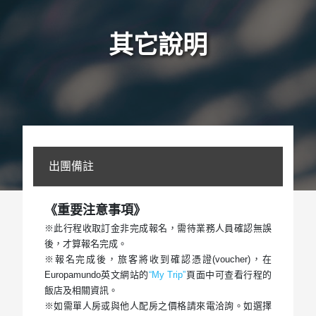
其它說明
出團備註
《重要注意事項》
※此行程收取訂金非完成報名，需待業務人員確認無誤
後，才算報名完成。
※報名完成後，旅客將收到確認憑證(voucher)，在
Europamundo英文網站的
“My Trip”
頁面中可查看行程的
飯店及相關資訊。
※如需單人房或與他人配房之價格請來電洽詢。如選擇