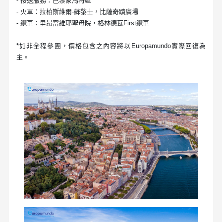
- 接送服務：巴黎蒙馬特區
- 火車：拉柏斯維爾-蘇黎士，比薩奇蹟廣場
- 纜車：里昂富維耶聖母院，格林德瓦First纜車
*如非全程參團，價格包含之內容將以Europamundo實際回復為
主。