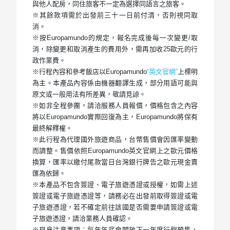
與他人配房，同住旅客不一定為選擇同語言之旅客。
※其餘款項需於出發前三十一日前付清，否則視同取
消。
※按Europamundo的規定，報名完成後每一次變更/取
消，除變更和取消產生的費用外，需再加收25歐元的行
政作業費。
※行程內容和參考飯店以Europamundo
“英文官網”
上標明
為主。本產品內容係由機器翻譯生成，部分用語可能與
原文或一般用法有所差異，敬請見諒。
※如非全程參團，請洽服務人員報價，價格包含之內容
將以Europamundo實際回復為主，Europamundo將保有
最終解釋權。
※此行程為代理國外旅遊商品，台幣售價會因匯率變動
而調整。售價依照Europamundo英文官網上之歐元價格
換算，匯率以繳付尾款當日台灣銀行牌告之歐元現金賣
匯為依歸。
※本產品不包含簽證、電子旅遊憑證或授權，如需上述
簽證或電子旅遊憑證等，請務必在出發前取得簽證或電
子旅遊憑證，若不確定前往該國是否需要申請簽證或電
子旅遊憑證，請洽業務人員確認。
※早鳥注意事項：每年年底會開放下一年度行程預售，