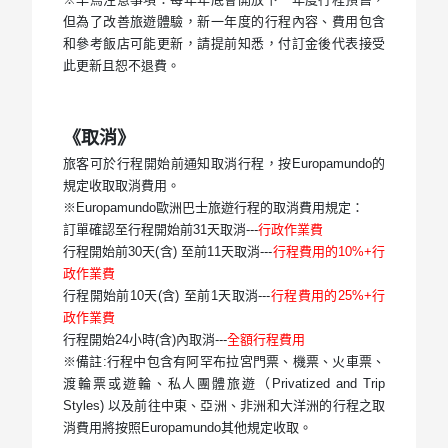
但為了改善旅遊體驗，新一年度的行程內容、費用包含
和參考飯店可能更新，請提前知悉，付訂金後代表接受
此更新且恕不退費。
《取消》
旅客可於行程開始前通知取消行程，按Europamundo的
規定收取取消費用。
※Europamundo歐洲巴士旅遊行程的取消費用規定：
訂單確認至行程開始前31天取消---
行政作業費
行程開始前30天(含) 至前11天取消---
行程費用的10%+行
政作業費
行程開始前10天(含) 至前1天取消---
行程費用的25%+行
政作業費
行程開始24小時(含)內取消---
全額行程費用
※備註:行程中包含有阿罕布拉宮門票、機票、火車票、
渡輪票或遊輪、私人團體旅遊（Privatized and Trip
Styles) 以及前往中東、亞洲、非洲和大洋洲的行程之取
消費用將按照Europamundo其他規定收取。