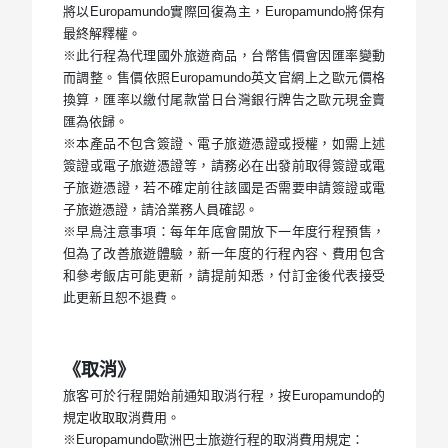
將以Europamundo實際回復為主，Europamundo將保有
最終解釋權。
※此行程為代理國外旅遊商品，台幣售價會因匯率變動
而調整。售價依照Europamundo英文官網上之歐元價格
換算，匯率以繳付尾款當日台灣銀行牌告之歐元現金賣
匯為依歸。
※本產品不包含簽證、電子旅遊憑證或授權，如需上述
簽證或電子旅遊憑證等，請務必在出發前取得簽證或電
子旅遊憑證，若不確定前往該國是否需要申請簽證或電
子旅遊憑證，請洽業務人員確認。
※早鳥注意事項：每年年底會開放下一年度行程預售，
但為了改善旅遊體驗，新一年度的行程內容、費用包含
和參考飯店可能更新，請提前知悉，付訂金後代表接受
此更新且恕不退費。
《取消》
旅客可於行程開始前通知取消行程，按Europamundo的
規定收取取消費用。
※Europamundo歐洲巴士旅遊行程的取消費用規定：