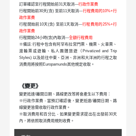
訂單確認至行程開始前31天取消---
行政作業費
行程開始前30天(含) 至前11天取消---
行程費用的10%+行
政作業費
行程開始前10天(含) 至前1天取消---
行程費用的25%+行
政作業費
行程開始24小時(含)內取消---
全額行程費用
※備註:行程中包含有阿罕布拉宮門票、機票、火車票、
渡輪票或遊輪、私人團體旅遊（Privatized and Trip
Styles) 以及前往中東、亞洲、非洲和大洋洲的行程之取
消費用將按照Europamundo其他規定收取。
《變更》
變更抵達/離開日期、路線更改等將會產生以下費用：
※行政作業費 - 當預訂確認後，變更抵達/離開日期、路
線變更皆需收取行政作業費。
※取消費用和百分比 - 如果變更需求提出在出發前30天
內，將依照取消費用規則收費。