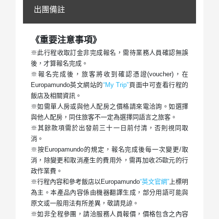
出團備註
《重要注意事項》
※此行程收取訂金非完成報名，需待業務人員確認無誤
後，才算報名完成。
※報名完成後，旅客將收到確認憑證(voucher)，在
Europamundo英文網站的
“My Trip”
頁面中可查看行程的
飯店及相關資訊。
※如需單人房或與他人配房之價格請來電洽詢。如選擇
與他人配房，同住旅客不一定為選擇同語言之旅客。
※其餘款項需於出發前三十一日前付清，否則視同取
消。
※按Europamundo的規定，報名完成後每一次變更/取
消，除變更和取消產生的費用外，需再加收25歐元的行
政作業費。
※行程內容和參考飯店以Europamundo
“英文官網”
上標明
為主。本產品內容係由機器翻譯生成，部分用語可能與
原文或一般用法有所差異，敬請見諒。
※如非全程參團，請洽服務人員報價，價格包含之內容