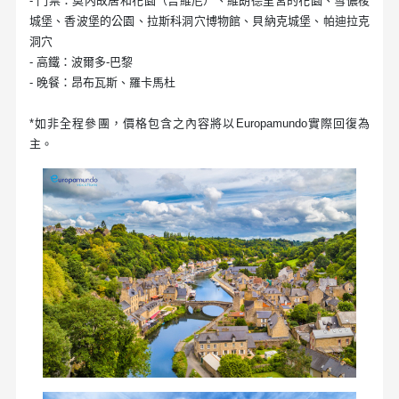
- 門票：莫内故居和花園（吉維尼）、維朗德里宮的花園、雪儂梭
城堡、香波堡的公園、拉斯科洞穴博物館、貝納克城堡、帕迪拉克
洞穴
- 高鐵：波爾多-巴黎
- 晚餐：昂布瓦斯、羅卡馬杜
*如非全程參團，價格包含之內容將以Europamundo實際回復為
主。