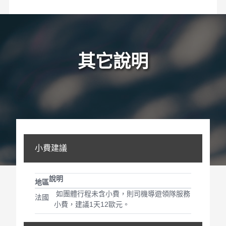
其它說明
小費建議
說明
地區
如團體行程未含小費，則司機導遊領隊服務
法國
小費，建議1天12歐元。