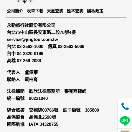
公司簡介
表單下載
天氣查詢
匯率查詢
隱私政策
永勁旅行社股份有限公司
台北市中山區長安東路二段78號4樓
service@jingtour.com.tw
台北 02-2562-1000
傳真 02-2563-5066
台中 04-2320-0199
高雄 07-269-2088
代表人 盧偉華
聯絡人 黃柏育
法律顧問 欣欣法律事務所 張克西律師
統一編號 90221840
綜合旅遊 交觀綜00766號 註冊編號 385800
品保協會 品保北2590號
國際航協 IATA 34328755