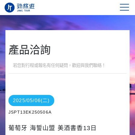
產品洽詢
若您對行程或報名有任何疑問，歡迎與我們聯絡！
2025/05/06(二)
JSPT13EK250506A
葡萄牙 海誓山盟 美酒書香13日