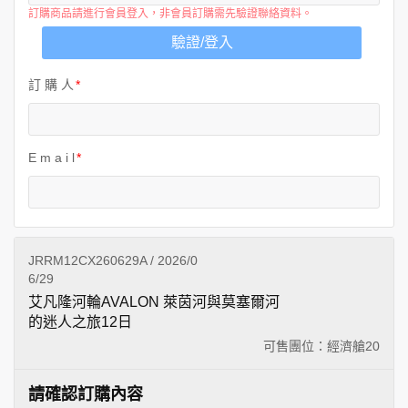
訂購商品請進行會員登入，非會員訂購需先驗證聯絡資料。
驗證/登入
訂 購 人
E m a i l
JRRM12CX260629A / 2026/0
6/29
艾凡隆河輪AVALON 萊茵河與莫塞爾河
的迷人之旅12日
可售團位：經濟艙
20
請確認訂購內容