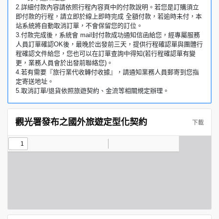
2.詳細付款內容請依照行程內容頁中的付款說明。若您是訂購須立
即付款的行程，請立即於線上即時完成 全額付款，若逾時未付，本
站系統將自動取消訂單，不會保留您的訂位。
3.付款完成後，系統會 mail封付款成功通知信函給您，經專屬服務
人員訂單確認OK後，最晚於出發前三天，提供行程確認單與團體行
程確認文件給您，您也可以在訂單查詢中得知(若行程確認單有變
更，業務人員會於出發前聯絡您)。
4.若有需要『旅行業代收轉付收據』，請通知業務人員郵寄到您指
定寄送地址。
5.取消訂單/退貨依照旅遊契約、金流等相關規定辦理。
觀光署發布之國外旅遊定型化契約
下載