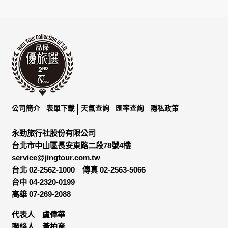
為了在本網站提供您最佳的互動性服務，可能會請您提供相關
個人的資料，其範圍如下：
本網站在您使用服務信箱、問卷調查等互動性功能時，會保留
您所提供的姓名、電子郵件地址、聯絡方式及使用時間等。
於一般瀏覽時，伺服器會自行記錄相關行徑，包括您使用連線
設備的 IP 位址、使用時間、使用的瀏覽器、瀏覽及點選資料記
錄等，做為我們增進網站服務的參考依據，此記錄為內部應
用，決不對外公布。
為提供精確的服務，我們會將收集的問卷調查內容進行統計與
分析，分析結果之統計數據或說明文字呈現，除供內部研究
外，我們會視需要公佈統計數據及說明文字，但不涉及特定個
公司簡介
表單下載
天氣查詢
匯率查詢
隱私政策
人之資料。
除非取得您的同意或其他法令之特別規定，本網站絕不會將您
永勁旅行社股份有限公司
的個人資料揭露予第三人或使用於蒐集目的以外之其他用途。
台北市中山區長安東路二段78號4樓
在您於本網站註冊帳號、使用本網站相關產品、服務、活動或
service@jingtour.com.tw
贈獎時，本網站會收集您的個人識別資料，本網站也可以從商
業夥伴處取得個人資料。
台北 02-2562-1000
傳真 02-2563-5066
當客戶在本網站註冊時，我們會取得您的姓名、電話、住址、
台中 04-2320-0199
身份證字號、電子郵件、出生日期、性別、行業等相關資料，
高雄 07-269-2088
當您註冊成功，並登入使用我們的服務後，我們即取得您的資
料。註冊時，本網站取得您的姓名、電話、住址、身份證字
代表人 盧偉華
號、電子郵件、出生日期、性別、行業等相關資料，當您註冊
聯絡人 黃柏育