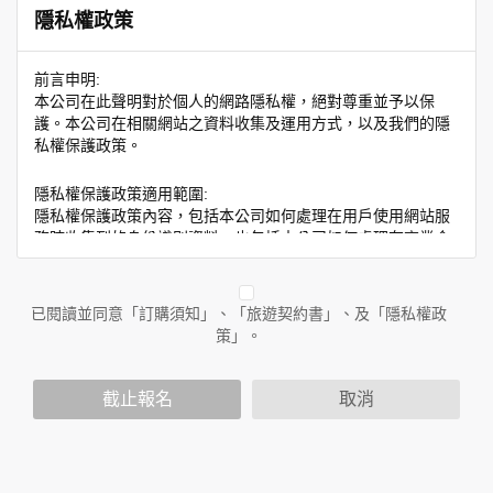
隱私權政策
前言申明:
本公司在此聲明對於個人的網路隱私權，絕對尊重並予以保
護。本公司在相關網站之資料收集及運用方式，以及我們的隱
私權保護政策。
隱私權保護政策適用範圍:
隱私權保護政策內容，包括本公司如何處理在用戶使用網站服
務時收集到的身份識別資料，也包括本公司如何處理在商業合
作與本公司合作時分享的任何身份識別資料。隱私權保護政策
不適用於本公司以外的公司或網站群，與非本站所僱用或管理
人員。例如您透過本公司旗下網站上的廣告廠商連結，這些置
已閱讀並同意「訂購須知」、「旅遊契約書」、及「隱私權政
放連結的廠商也可能蒐集您個人的資料。對於您主動提供的個
策」。
人資訊，這些廣告廠商或連結網站有其個別的隱私權保護政
策，其資料處理措施不適用於本公司隱私權保護政策。
您個人在本網站上的聊天室或討論區中任意公開個人資料的行
截止報名
取消
為，在非經加密的保護下，亦不適用於本公司隱私權保護政
策。
資料的蒐集與使用方式: