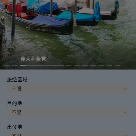
羊年行大運
奧捷品酒
經典瑞士
冰島極光
沉醉葡萄牙
極圈玻璃屋
克斯蒙跳島
唯美南法
荷比盧花季
義大利全覽
旅遊區域
目的地
出發地