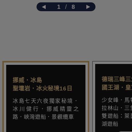
1
/
8
德瑞三峰三
挪威．冰島
國王湖．皇
聖壇岩．冰火秘境16日
少女峰．馬
冰島七天六夜獨家秘境．
拉林山．三
冰川健行．挪威精靈之
雙遊船：萊
路．峽灣遊船．景觀纜車
湖遊船