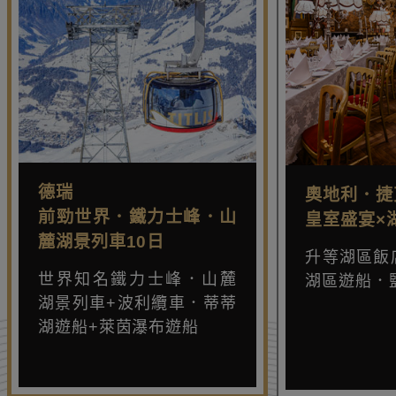
德瑞
奧地利．捷
前勁世界．鐵力士峰．山
皇室盛宴×
麓湖景列車10日
升等湖區飯
世界知名鐵力士峰．山麓
湖區遊船．
湖景列車+波利纜車．蒂蒂
湖遊船+萊茵瀑布遊船