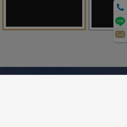
寰宇勁遊
Other Destinations