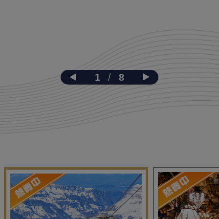
1
/
8