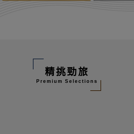
精挑勁旅
Premium Selections