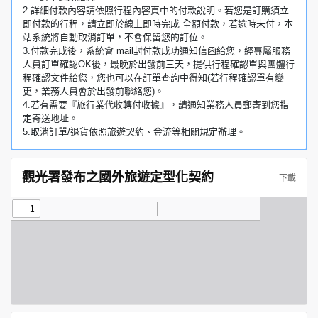
2.詳細付款內容請依照行程內容頁中的付款說明。若您是訂購須立
即付款的行程，請立即於線上即時完成 全額付款，若逾時未付，本
站系統將自動取消訂單，不會保留您的訂位。
3.付款完成後，系統會 mail封付款成功通知信函給您，經專屬服務
人員訂單確認OK後，最晚於出發前三天，提供行程確認單與團體行
程確認文件給您，您也可以在訂單查詢中得知(若行程確認單有變
更，業務人員會於出發前聯絡您)。
4.若有需要『旅行業代收轉付收據』，請通知業務人員郵寄到您指
定寄送地址。
5.取消訂單/退貨依照旅遊契約、金流等相關規定辦理。
觀光署發布之國外旅遊定型化契約
下載