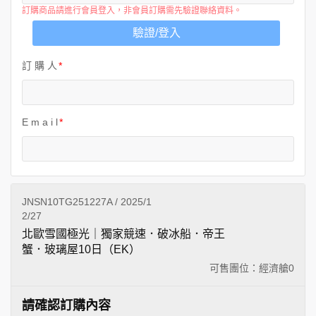
訂購商品請進行會員登入，非會員訂購需先驗證聯絡資料。
驗證/登入
訂 購 人
E m a i l
JNSN10TG251227A / 2025/1
2/27
北歐雪國極光｜獨家競速．破冰船．帝王
蟹．玻璃屋10日（EK）
可售團位：經濟艙
0
請確認訂購內容