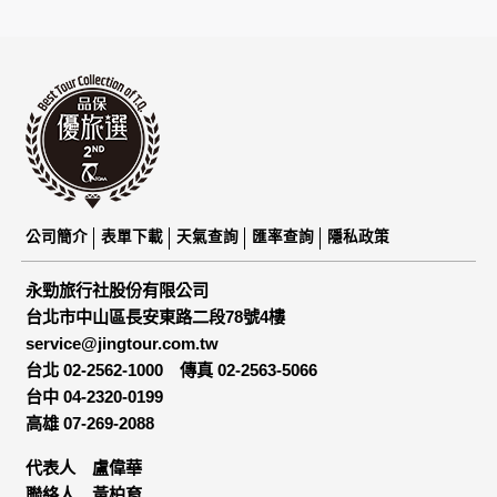
為了在本網站提供您最佳的互動性服務，可能會請您提供相關
個人的資料，其範圍如下：
本網站在您使用服務信箱、問卷調查等互動性功能時，會保留
您所提供的姓名、電子郵件地址、聯絡方式及使用時間等。
於一般瀏覽時，伺服器會自行記錄相關行徑，包括您使用連線
設備的 IP 位址、使用時間、使用的瀏覽器、瀏覽及點選資料記
錄等，做為我們增進網站服務的參考依據，此記錄為內部應
用，決不對外公布。
為提供精確的服務，我們會將收集的問卷調查內容進行統計與
分析，分析結果之統計數據或說明文字呈現，除供內部研究
外，我們會視需要公佈統計數據及說明文字，但不涉及特定個
公司簡介
表單下載
天氣查詢
匯率查詢
隱私政策
人之資料。
除非取得您的同意或其他法令之特別規定，本網站絕不會將您
永勁旅行社股份有限公司
的個人資料揭露予第三人或使用於蒐集目的以外之其他用途。
台北市中山區長安東路二段78號4樓
在您於本網站註冊帳號、使用本網站相關產品、服務、活動或
service@jingtour.com.tw
贈獎時，本網站會收集您的個人識別資料，本網站也可以從商
業夥伴處取得個人資料。
台北 02-2562-1000
傳真 02-2563-5066
當客戶在本網站註冊時，我們會取得您的姓名、電話、住址、
台中 04-2320-0199
身份證字號、電子郵件、出生日期、性別、行業等相關資料，
高雄 07-269-2088
當您註冊成功，並登入使用我們的服務後，我們即取得您的資
料。註冊時，本網站取得您的姓名、電話、住址、身份證字
代表人 盧偉華
號、電子郵件、出生日期、性別、行業等相關資料，當您註冊
聯絡人 黃柏育