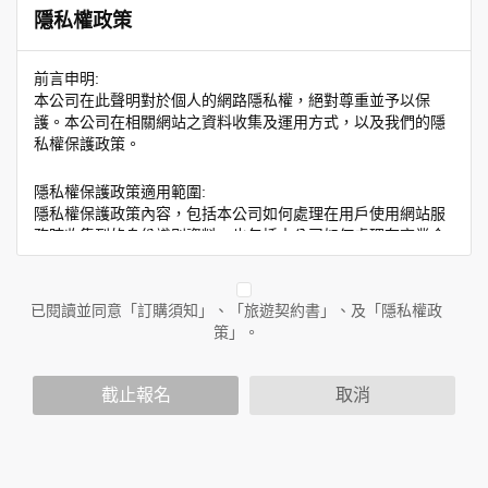
隱私權政策
前言申明:
本公司在此聲明對於個人的網路隱私權，絕對尊重並予以保
護。本公司在相關網站之資料收集及運用方式，以及我們的隱
私權保護政策。
隱私權保護政策適用範圍:
隱私權保護政策內容，包括本公司如何處理在用戶使用網站服
務時收集到的身份識別資料，也包括本公司如何處理在商業合
作與本公司合作時分享的任何身份識別資料。隱私權保護政策
不適用於本公司以外的公司或網站群，與非本站所僱用或管理
人員。例如您透過本公司旗下網站上的廣告廠商連結，這些置
已閱讀並同意「訂購須知」、「旅遊契約書」、及「隱私權政
放連結的廠商也可能蒐集您個人的資料。對於您主動提供的個
策」。
人資訊，這些廣告廠商或連結網站有其個別的隱私權保護政
策，其資料處理措施不適用於本公司隱私權保護政策。
您個人在本網站上的聊天室或討論區中任意公開個人資料的行
截止報名
取消
為，在非經加密的保護下，亦不適用於本公司隱私權保護政
策。
資料的蒐集與使用方式: