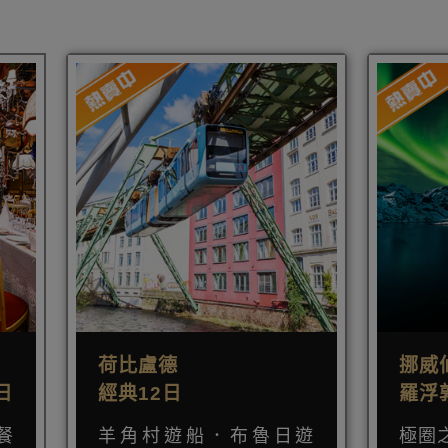
荷比盧德
挪威
日
經典12日
羅浮
餐
羊角村遊船．布魯日遊
極圈