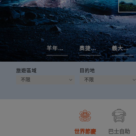
羊年行大運
奧捷品酒
義大利全覽
旅遊區域
目的地
世界節慶
巴士自助