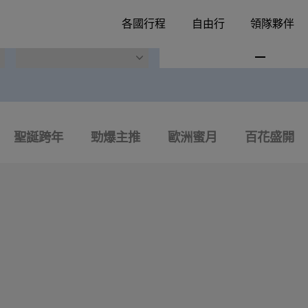
各國行程
自由行
領隊夥伴