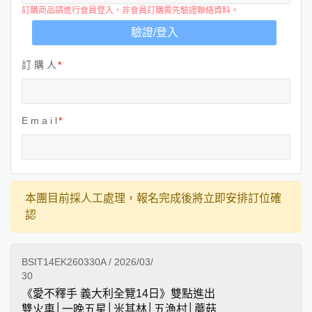
訂購商品請進行會員登入，非會員訂購需先驗證聯絡資料。
驗證/登入
訂 購 人
E m a i l
本團目前採人工處理，報名完成後將立即安排訂位確
認
BSIT14EK260330A / 2026/03/
30
《愛不釋手 義大利全覽14日》雙點進出
雙火車│一晚五星│米其林│五漁村│蘑菇