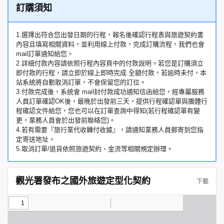
訂購須知
1.選擇出符合您出發日期的行程，報名後確認行程表與旅遊契約書
內容且填寫相關資料，並利用線上付款，完成訂購流程，我們也會
mail訂單通知給您。
2.詳細付款內容請依照行程內容頁中的付款說明。若您是訂購須立
即付款的行程，請立即於線上即時完成 全額付款，若逾時未付，本
站系統將自動取消訂單，不會保留您的訂位。
3.付款完成後，系統會 mail封付款成功通知信函給您，經專屬服務
人員訂單確認OK後，最晚於出發前三天，提供行程確認單與團體行
程確認文件給您，您也可以在訂單查詢中得知(若行程確認單有變
更，業務人員會於出發前聯絡您)。
4.若有需要『旅行業代收轉付收據』，請通知業務人員郵寄到您指
定寄送地址。
5.取消訂單/退貨依照旅遊契約、金流等相關規定辦理。
觀光署發布之國外旅遊定型化契約
下載