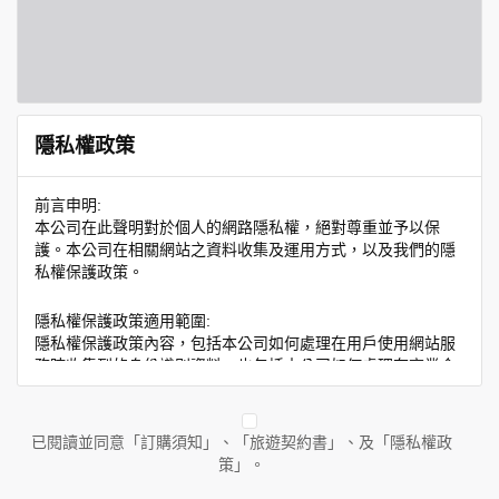
隱私權政策
前言申明:
本公司在此聲明對於個人的網路隱私權，絕對尊重並予以保
護。本公司在相關網站之資料收集及運用方式，以及我們的隱
私權保護政策。
隱私權保護政策適用範圍:
隱私權保護政策內容，包括本公司如何處理在用戶使用網站服
務時收集到的身份識別資料，也包括本公司如何處理在商業合
作與本公司合作時分享的任何身份識別資料。隱私權保護政策
不適用於本公司以外的公司或網站群，與非本站所僱用或管理
人員。例如您透過本公司旗下網站上的廣告廠商連結，這些置
已閱讀並同意「訂購須知」、「旅遊契約書」、及「隱私權政
放連結的廠商也可能蒐集您個人的資料。對於您主動提供的個
策」。
人資訊，這些廣告廠商或連結網站有其個別的隱私權保護政