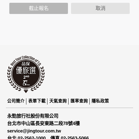
策，其資料處理措施不適用於本公司隱私權保護政策。
您個人在本網站上的聊天室或討論區中任意公開個人資料的行
截止報名
取消
為，在非經加密的保護下，亦不適用於本公司隱私權保護政
策。
資料的蒐集與使用方式:
為了在本網站提供您最佳的互動性服務，可能會請您提供相關
個人的資料，其範圍如下：
本網站在您使用服務信箱、問卷調查等互動性功能時，會保留
您所提供的姓名、電子郵件地址、聯絡方式及使用時間等。
於一般瀏覽時，伺服器會自行記錄相關行徑，包括您使用連線
設備的 IP 位址、使用時間、使用的瀏覽器、瀏覽及點選資料記
錄等，做為我們增進網站服務的參考依據，此記錄為內部應
用，決不對外公布。
為提供精確的服務，我們會將收集的問卷調查內容進行統計與
分析，分析結果之統計數據或說明文字呈現，除供內部研究
外，我們會視需要公佈統計數據及說明文字，但不涉及特定個
公司簡介
表單下載
天氣查詢
匯率查詢
隱私政策
人之資料。
除非取得您的同意或其他法令之特別規定，本網站絕不會將您
永勁旅行社股份有限公司
的個人資料揭露予第三人或使用於蒐集目的以外之其他用途。
台北市中山區長安東路二段78號4樓
在您於本網站註冊帳號、使用本網站相關產品、服務、活動或
service@jingtour.com.tw
贈獎時，本網站會收集您的個人識別資料，本網站也可以從商
業夥伴處取得個人資料。
台北 02-2562-1000
傳真 02-2563-5066