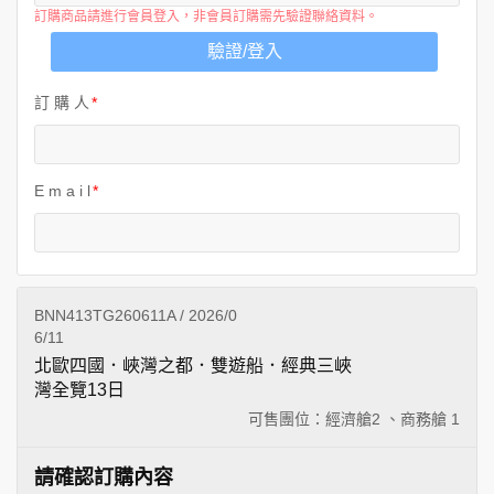
訂購商品請進行會員登入，非會員訂購需先驗證聯絡資料。
驗證/登入
訂 購 人
E m a i l
BNN413TG260611A / 2026/0
6/11
北歐四國．峽灣之都．雙遊船．經典三峽
灣全覽13日
可售團位：經濟艙
2
、商務艙
1
請確認訂購內容