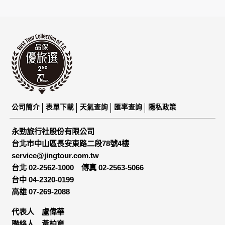
為了在本網站提供您最佳的互動性服務，可能會請您提供相關
個人的資料，其範圍如下：
本網站在您使用服務信箱、問卷調查等互動性功能時，會保留
您所提供的姓名、電子郵件地址、聯絡方式及使用時間等。
於一般瀏覽時，伺服器會自行記錄相關行徑，包括您使用連線
設備的 IP 位址、使用時間、使用的瀏覽器、瀏覽及點選資料記
錄等，做為我們增進網站服務的參考依據，此記錄為內部應
用，決不對外公布。
為提供精確的服務，我們會將收集的問卷調查內容進行統計與
分析，分析結果之統計數據或說明文字呈現，除供內部研究
外，我們會視需要公佈統計數據及說明文字，但不涉及特定個
公司簡介
表單下載
天氣查詢
匯率查詢
隱私政策
人之資料。
除非取得您的同意或其他法令之特別規定，本網站絕不會將您
永勁旅行社股份有限公司
的個人資料揭露予第三人或使用於蒐集目的以外之其他用途。
台北市中山區長安東路二段78號4樓
在您於本網站註冊帳號、使用本網站相關產品、服務、活動或
service@jingtour.com.tw
贈獎時，本網站會收集您的個人識別資料，本網站也可以從商
業夥伴處取得個人資料。
台北 02-2562-1000
傳真 02-2563-5066
當客戶在本網站註冊時，我們會取得您的姓名、電話、住址、
台中 04-2320-0199
身份證字號、電子郵件、出生日期、性別、行業等相關資料，
高雄 07-269-2088
當您註冊成功，並登入使用我們的服務後，我們即取得您的資
料。註冊時，本網站取得您的姓名、電話、住址、身份證字
代表人 盧偉華
號、電子郵件、出生日期、性別、行業等相關資料，當您註冊
聯絡人 黃柏育