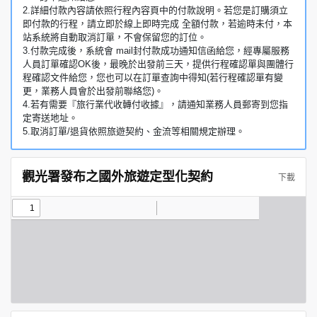
2.詳細付款內容請依照行程內容頁中的付款說明。若您是訂購須立
即付款的行程，請立即於線上即時完成 全額付款，若逾時未付，本
站系統將自動取消訂單，不會保留您的訂位。
3.付款完成後，系統會 mail封付款成功通知信函給您，經專屬服務
人員訂單確認OK後，最晚於出發前三天，提供行程確認單與團體行
程確認文件給您，您也可以在訂單查詢中得知(若行程確認單有變
更，業務人員會於出發前聯絡您)。
4.若有需要『旅行業代收轉付收據』，請通知業務人員郵寄到您指
定寄送地址。
5.取消訂單/退貨依照旅遊契約、金流等相關規定辦理。
觀光署發布之國外旅遊定型化契約
下載