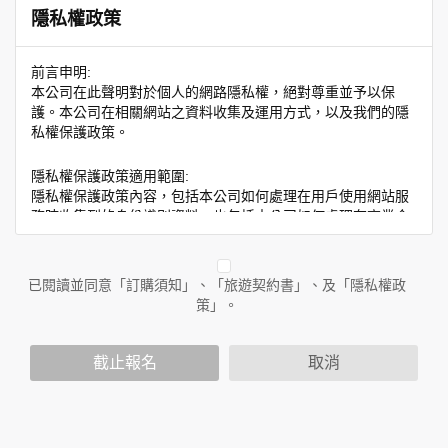
隱私權政策
前言申明:
本公司在此聲明對於個人的網路隱私權，絕對尊重並予以保
護。本公司在相關網站之資料收集及運用方式，以及我們的隱
私權保護政策。
隱私權保護政策適用範圍:
隱私權保護政策內容，包括本公司如何處理在用戶使用網站服
務時收集到的身份識別資料，也包括本公司如何處理在商業合
作與本公司合作時分享的任何身份識別資料。隱私權保護政策
不適用於本公司以外的公司或網站群，與非本站所僱用或管理
人員。例如您透過本公司旗下網站上的廣告廠商連結，這些置
已閱讀並同意「訂購須知」、「旅遊契約書」、及「隱私權政
放連結的廠商也可能蒐集您個人的資料。對於您主動提供的個
策」。
人資訊，這些廣告廠商或連結網站有其個別的隱私權保護政
策，其資料處理措施不適用於本公司隱私權保護政策。
您個人在本網站上的聊天室或討論區中任意公開個人資料的行
截止報名
取消
為，在非經加密的保護下，亦不適用於本公司隱私權保護政
策。
資料的蒐集與使用方式: