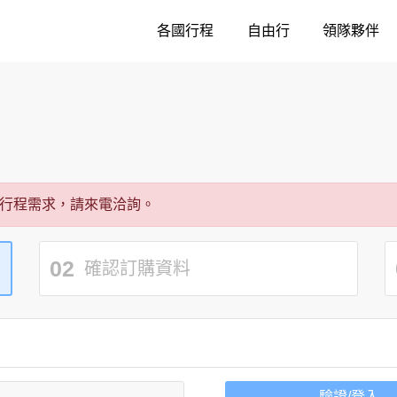
各國行程
自由行
領隊夥伴
行程需求，請來電洽詢。
02
確認訂購資料
驗證/登入