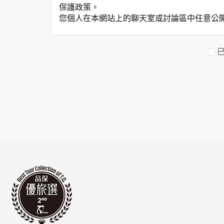
保護政策。
您個人在本網站上的聊天室或討論區中任意公
資料的蒐集與使用方式:
為了在本網站提供您最佳的互動性服務，可能
本網站在您使用服務信箱、問卷調查等互動性
於一般瀏覽時，伺服器會自行記錄相關行徑，包
參考依據，此記錄為內部應用，決不對外公布
為提供精確的服務，我們會將收集的問卷調查
明文字，但不涉及特定個人之資料。
除非取得您的同意或其他法令之特別規定，本
在您於本網站註冊帳號、使用本網站相關產品
當客戶在本網站註冊時，我們會取得您的姓名
服務後，我們即取得您的資料。註冊時，本網
登入使用我們的服務後，本網站即取得您的資
其他除了上述，會保留您在上網瀏覽或查詢時，
錄等。本網站會對個別連線者的瀏覽器予以標
項記錄和您對應。請您注意，在本網站網刊登
網站有其個別的私權保護政策，其資料處理措
本網站將在事前或註冊登錄取得您的同意後，