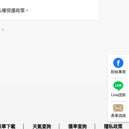
私權保護政策。
」。
用時間等。
覽及點選資料記錄等，做為我們增進網站服務的
供內部研究外，我們會視需要公佈統計數據及說
之其他用途。
粉絲專頁
站也可以從商業夥伴處取得個人資料。
等相關資料，當您註冊成功，並登入使用我們的
期、性別、行業等相關資料，當您註冊成功，並
Line諮詢
、使用時間、使用的瀏覽器、瀏覽及點選資料紀
告知您的個人資料，否則本網站不會也無法將此
您主動提供的個人資訊，這些廣告廠商、或連結
表單諮詢
件上註明是由本公司發送，也會在該資料或電子
表單下載
天氣查詢
匯率查詢
隱私政策