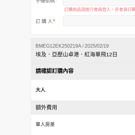
手機號碼
訂購商品請進行會員登入，非會員訂
訂 購 人
BMEG12EK250219A / 2025/02/19
埃及．亞歷山卓港．紅海單飛12日
請確認訂購內容
大人
額外費用
單人房差