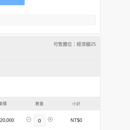
可售團位：經濟艙
25
單價
數量
小計
20,000
0
NT$0