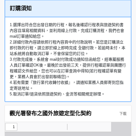
訂購須知
1.選擇出符合您出發日期的行程，報名後確認行程表與旅遊契約書
內容且填寫相關資料，並利用線上付款，完成訂購流程，我們也會
mail訂單通知給您。
2.詳細付款內容請依照行程內容頁中的付款說明。若您是訂購須立
即付款的行程，請立即於線上即時完成 全額付款，若逾時未付，本
站系統將自動取消訂單，不會保留您的訂位。
3.付款完成後，系統會 mail封付款成功通知信函給您，經專屬服務
人員訂單確認OK後，最晚於出發前三天，提供行程確認單與團體行
程確認文件給您，您也可以在訂單查詢中得知(若行程確認單有變
更，業務人員會於出發前聯絡您)。
4.若有需要『旅行業代收轉付收據』，請通知業務人員郵寄到您指
定寄送地址。
5.取消訂單/退貨依照旅遊契約、金流等相關規定辦理。
觀光署發布之國外旅遊定型化契約
下載