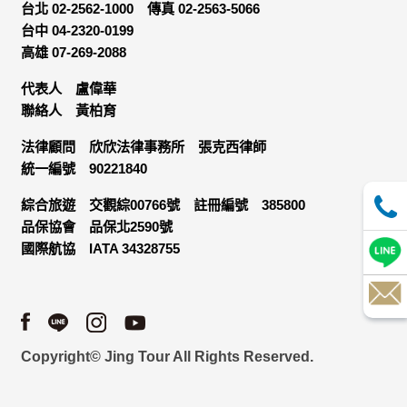
業夥伴處取得個人資料。
台北 02-2562-1000
傳真 02-2563-5066
當客戶在本網站註冊時，我們會取得您的姓名、電話、住址、
台中 04-2320-0199
身份證字號、電子郵件、出生日期、性別、行業等相關資料，
高雄 07-269-2088
當您註冊成功，並登入使用我們的服務後，我們即取得您的資
料。註冊時，本網站取得您的姓名、電話、住址、身份證字
代表人 盧偉華
號、電子郵件、出生日期、性別、行業等相關資料，當您註冊
聯絡人 黃柏育
成功，並登入使用我們的服務後，本網站即取得您的資料。
其他除了上述，會保留您在上網瀏覽或查詢時，伺服器自行產
法律顧問 欣欣法律事務所 張克西律師
生的相關記錄，包括您使用連線設備的 IP 位址、使用時間、使
統一編號 90221840
用的瀏覽器、瀏覽及點選資料紀錄等。本網站會對個別連線者
的瀏覽器予以標示，歸納使用者瀏覽器在本網站內部所瀏覽的
綜合旅遊 交觀綜00766號 註冊編號 385800
網頁，除非您願意告知您的個人資料，否則本網站不會也無法
將此項記錄和您對應。請您注意，在本網站網刊登廣告之廠
品保協會 品保北2590號
商，或與連結本網站，也可能蒐集您個人的資料。對於您主動
國際航協 IATA 34328755
提供的個人資訊，這些廣告廠商、或連結網站有其個別的私權
保護政策，其資料處理措施不適用本網站隱私權保護政策，本
公司不負任何連帶責任。
本網站將在事前或註冊登錄取得您的同意後，傳送商業性資料
或電子郵件給您。本公司除了在該資料或電子郵件上註明是由
本公司發送，也會在該資料或電子郵件上提供您能隨時停止接
Copyright© Jing Tour All Rights Reserved.
收這些資料或電子郵件的方法及說明。