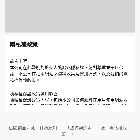
隱私權政策
前言申明:
本公司在此聲明對於個人的網路隱私權，絕對尊重並予以保
護。本公司在相關網站之資料收集及運用方式，以及我們的隱
私權保護政策。
隱私權保護政策適用範圍:
隱私權保護政策內容，包括本公司如何處理在用戶使用網站服
務時收集到的身份識別資料，也包括本公司如何處理在商業合
作與本公司合作時分享的任何身份識別資料。隱私權保護政策
不適用於本公司以外的公司或網站群，與非本站所僱用或管理
人員。例如您透過本公司旗下網站上的廣告廠商連結，這些置
已閱讀並同意「訂購須知」、「旅遊契約書」、及「隱私權政
放連結的廠商也可能蒐集您個人的資料。對於您主動提供的個
策」。
人資訊，這些廣告廠商或連結網站有其個別的隱私權保護政