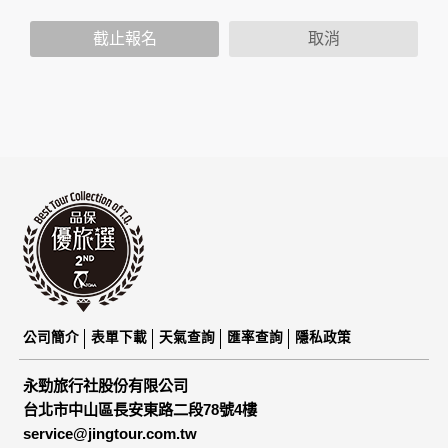
策，其資料處理措施不適用於本公司隱私權保護政策。
您個人在本網站上的聊天室或討論區中任意公開個人資料的行
截止報名
取消
為，在非經加密的保護下，亦不適用於本公司隱私權保護政
策。
資料的蒐集與使用方式:
為了在本網站提供您最佳的互動性服務，可能會請您提供相關
個人的資料，其範圍如下：
本網站在您使用服務信箱、問卷調查等互動性功能時，會保留
您所提供的姓名、電子郵件地址、聯絡方式及使用時間等。
於一般瀏覽時，伺服器會自行記錄相關行徑，包括您使用連線
設備的 IP 位址、使用時間、使用的瀏覽器、瀏覽及點選資料記
錄等，做為我們增進網站服務的參考依據，此記錄為內部應
用，決不對外公布。
為提供精確的服務，我們會將收集的問卷調查內容進行統計與
分析，分析結果之統計數據或說明文字呈現，除供內部研究
外，我們會視需要公佈統計數據及說明文字，但不涉及特定個
公司簡介
表單下載
天氣查詢
匯率查詢
隱私政策
人之資料。
除非取得您的同意或其他法令之特別規定，本網站絕不會將您
永勁旅行社股份有限公司
的個人資料揭露予第三人或使用於蒐集目的以外之其他用途。
台北市中山區長安東路二段78號4樓
在您於本網站註冊帳號、使用本網站相關產品、服務、活動或
service@jingtour.com.tw
贈獎時，本網站會收集您的個人識別資料，本網站也可以從商