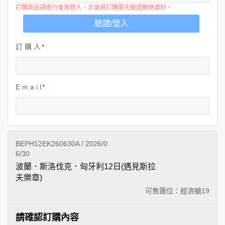
訂購商品請進行會員登入，非會員訂購需先驗證聯絡資料。
驗證/登入
訂 購 人
E m a i l
BEPH12EK260630A / 2026/0
6/30
波蘭．斯洛伐克．匈牙利12日(遇見斯拉
夫樂章)
可售團位：經濟艙
19
請確認訂購內容