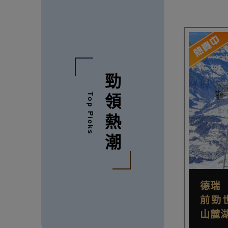
勁領熱潮
Top Picks
德瑞
前勁
山麓湖