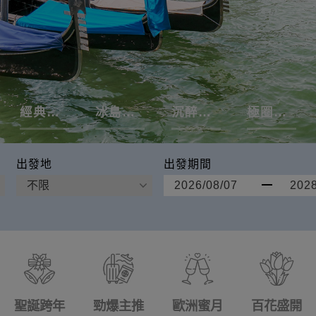
經典瑞士
冰島極光
沉醉葡萄牙
極圈玻璃屋
出發地
出發期間
聖誕跨年
勁爆主推
歐洲蜜月
百花盛開