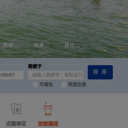
克斯蒙跳島
唯美南法
荷比盧花季
可報名
保證出發
成團專區
旅遊講座