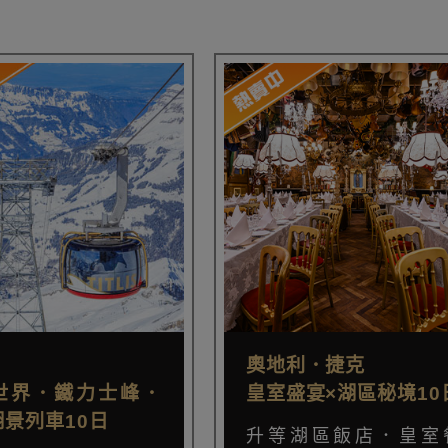
奧地利．捷克
世界．鐵力士峰．
皇室盛宴×湖區秘境10
景列車10日
升等湖區飯店．皇室