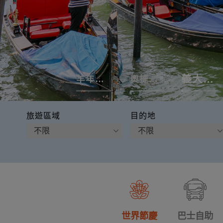
義大利全覽
羊年行大運
奧捷品酒
旅遊區域
目的地
世界節慶
巴士自助