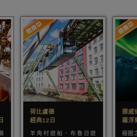
荷比盧德
挪威
日
經典12日
羅浮
餐
羊角村遊船．布魯日遊
極圈